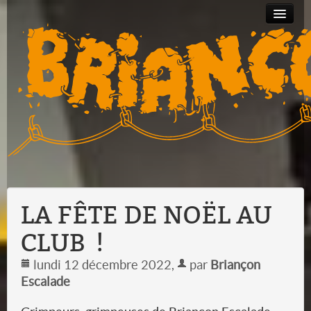
Partenariats
Bourse
Albums
Contact
au
photos
matériel
LA FÊTE DE NOËL AU
CLUB !
lundi 12 décembre 2022
,
par
Briançon
Escalade