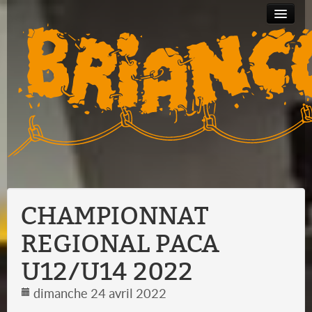
Partenariats
Bourse
Albums
Contact
au
photos
matériel
CHAMPIONNAT
REGIONAL PACA
U12/U14 2022
dimanche 24 avril 2022