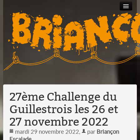
Partenariats
Bourse
Albums
Contact
au
photos
matériel
27ème Challenge du
Guillestrois les 26 et
27 novembre 2022
mardi 29 novembre 2022
,
par
Briançon
Escalade